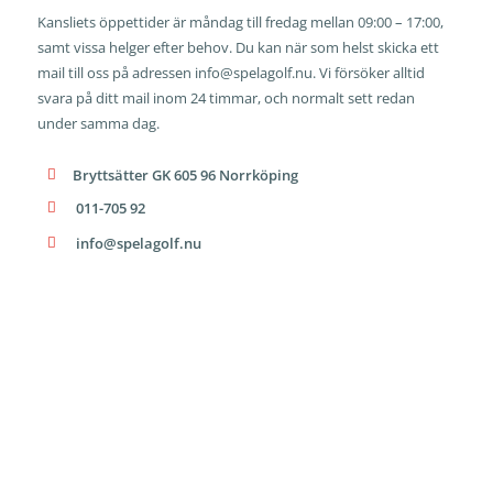
Kansliets öppettider är måndag till fredag mellan 09:00 – 17:00,
samt vissa helger efter behov. Du kan när som helst skicka ett
mail till oss på adressen
info@spelagolf.nu
. Vi försöker alltid
svara på ditt mail inom 24 timmar, och normalt sett redan
under samma dag.
‏‏‎ ‎‏‏‎ ‎Bryttsätter GK 605 96 Norrköping
‏‏‎ ‎‏‏‎ ‎ 011-705 92
‏‏‎ ‏‏‎ ‎‏‏‎ ‎info@spelagolf.nu