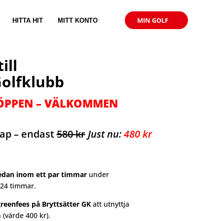
MIN GOLF
HITTA HIT
MITT KONTO
ill
Golfklubb
ÖPPEN – VÄLKOMMEN
ap – endast
580 kr
Just nu:
480 kr
redan inom ett par timmar
under
 24 timmar.
reenfees på Bryttsätter GK
att utnyttja
 (värde 400 kr).