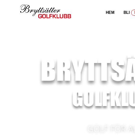
HEM
BLI
BRYTTS
GOLFKL
GOLF FÖR A