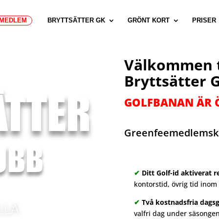
MEDLEM
BRYTTSÄTTER GK
GRÖNT KORT
PRISER
Välkommen t
Bryttsätter 
ÄTTER
GOLFBANAN ÄR 
Greenfeemedlemsk
UBB
✔
Ditt Golf-id aktiverat 
kontorstid, övrig tid inom
✔
Två kostnadsfria dagsg
LLA
valfri dag under säsongen