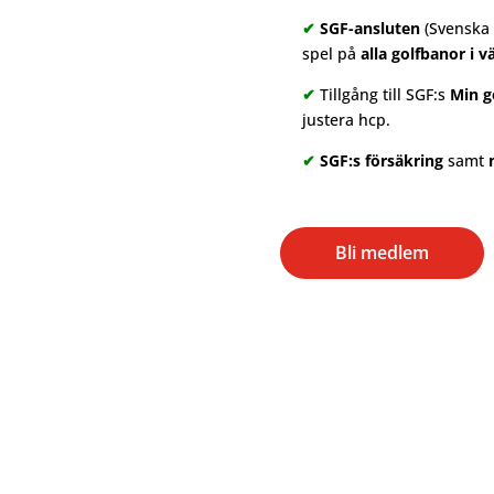
✔
SGF-ansluten
(Svenska 
spel på
alla golfbanor i v
✔
Tillgång till SGF:s
Min g
justera hcp.
✔
SGF:s försäkring
samt
Bli medlem