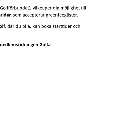
Golfförbundet), vilket ger dig möjlighet till
ärlden
som accepterar greenfeegäster.
olf
, där du bl.a. kan boka starttider och
medlemstidningen Golfa.